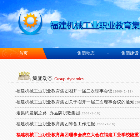
首页
集团动态
集团建设
-
福建机械工业职业教育集团召开一届二次理事会议
·
(2009-1-13)
福建机械工业职业教育集团关于召开一届二次理事会议的通知
·
(20
走集约发展之路 办品牌职教集团
·
(2008-1-10)
福建机械工业职业教育集团筹备工作汇报
·
(2008-1-10)
福建机械工业职业教育集团理事会成立大会在福建工业学校隆重
·